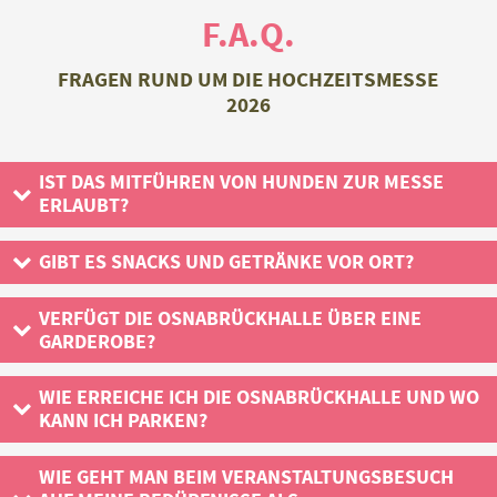
F.A.Q.
FRAGEN RUND UM DIE HOCHZEITSMESSE
2026
IST DAS MITFÜHREN VON HUNDEN ZUR MESSE
ERLAUBT?
Grundsätzlich ist das Mitführen von Hunden in der
GIBT ES SNACKS UND GETRÄNKE VOR ORT?
OsnabrückHalle nicht erlaubt.
Ja, unser Gastronomie-Service hält für Sie Getränke und
VERFÜGT DIE OSNABRÜCKHALLE ÜBER EINE
GARDEROBE?
Snacks im Erdgeschoss an der Veltins-Lounge bereit.
Ja, direkt unten im Foyer befindet sich eine bewachte
WIE ERREICHE ICH DIE OSNABRÜCKHALLE UND WO
KANN ICH PARKEN?
Garderobe.
Die OsnabrückHalle liegt zentral in der Innenstadt und ist
WIE GEHT MAN BEIM VERANSTALTUNGSBESUCH