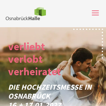
a
verliebt
verlobt
verheiratet
DIE HOCHZEITSMESSE IN
OSNABRÜCK
16.+ 17.01.2027